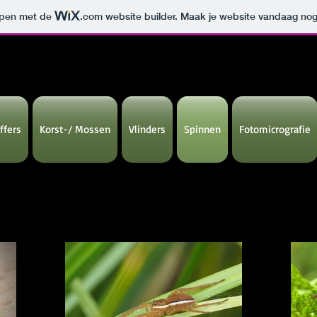
orpen met de
.com
website builder. Maak je website vandaag nog
ffers
Korst-/ Mossen
Vlinders
Spinnen
Fotomicrografie