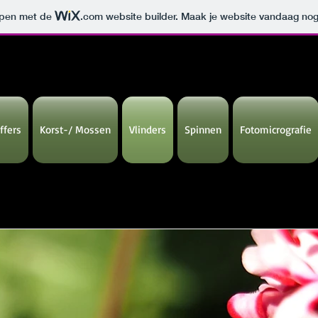
orpen met de
.com
website builder. Maak je website vandaag nog
ffers
Korst-/ Mossen
Vlinders
Spinnen
Fotomicrografie