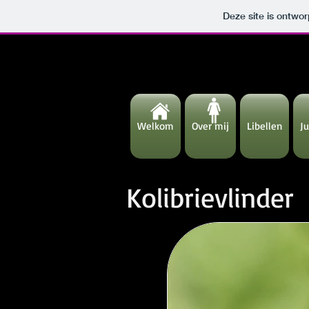
Deze site is ontw
Welkom
Over mij
Libellen
Ju
Kolibrievlinder