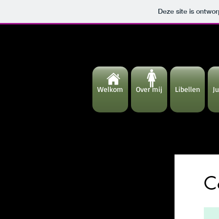
Deze site is ontw
Welkom
Over mij
Libellen
Ju
C